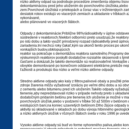
nízko aktívny odpad sa podrobuje procedúre zmenšenia objemu liso
dekontamináciou pred jeho uložením do povrchového úložiska,alebo
zem.Povrchové úložiská v priekopách a čoraz viac v inžinierskych za
desiatok rokov existujú vo viacerých zemiach a ukladanie v hĺbkach a
vykonávané,
alebo plánované vo viacerých štátoch.
Odpady z dekontaminácie:Približne 98%rádioaktivity v úplne odstavene
sústredené v reaktoroch.Niektorí odborníci preto usudzujú,že reaktory
po istú dobu a takto využiť prirodzený rozpad rádioaktivity pred úpl
zariadenia.Iní nechcú roky čakať,kým sa ukončí tento proces:po uko
vonkajších budov,obklopujúcich
reaktor sa pokračuje s demontážou reaktora samotného.Programy de
výskumných reaktorov poskytli dostatočne rozsiahle skúsenosti s tými
časťami a dokázali,že takéto demontáže sú realizovateľné.Vonkajšie 
obvykle demontované po konečnom odstavení elektrárne,pretože nep
ťažkosti a produkujú iba nízko a veľmi nízko aktívne odpady.
Stredno aktívne odpady:ako kaly z filtrov,palivové obaly a použité pr
zdroje žiarenia môžu vyžadovať izoláciu po veľmi dlhú dobu a sú obvy
z cementu alebo bitumenu pred ich uložením.Takéto odpady vyžadujú
tienenie,aby nepredstavovali riziko v prípade nehody:preto s uklada
dodatočným pridaním betónu pre tienenie.Ich uloženie je možné v ma
povrchových úložísk,alebo v podzemí v hĺbke 50 až 500m v betónom
existujúcich baní,na koniec uzavretých betónom.Dlho žijúce odpady 
aktivity sú skladované v skladoch po dobu vývoja hlbinného geologic
a nízko aktívnych úložísk v rôznych štátoch sveta v roku 1996 je uvede
Vysoko aktívne odpady:sú buď vo forme vyhoreného paliva,alebo ko