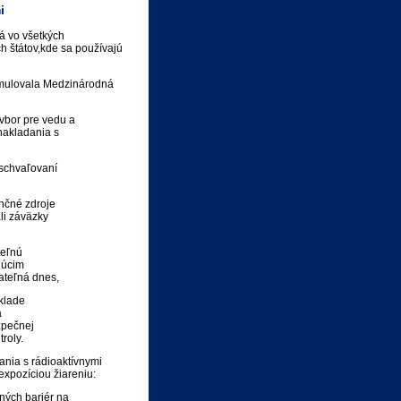
i
á vo všetkých
ch štátov,kde sa používajú
ormulovala Medzinárodná
vbor pre vedu a
 nakladania s
schvaľovaní
nčné zdroje
i záväzky
teľnú
dúcim
teľná dnes,
klade
a
pečnej
roly.
ania s rádioaktívnymi
expozíciou žiareniu:
ných bariér na