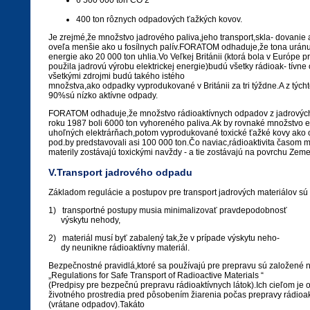
6 500 000 ton CO 2
400 ton rôznych odpadových ťažkých kovov.
Je zrejmé,že množstvo jadrového paliva,jeho transport,skla- dovanie
oveľa menšie ako u fosílnych palív.FORATOM odhaduje,že tona uránu
energie ako 20 000 ton uhlia.Vo Veľkej Británii (ktorá bola v Európe pr
použila jadrovú výrobu elektrickej energie)budú všetky rádioak- tív
všetkými zdrojmi budú takého istého
množstva,ako odpadky vyprodukované v Británii za tri týždne.A z tých
90%sú nízko aktívne odpady.
FORATOM odhaduje,že množstvo rádioaktívnych odpadov z jadrových e
roku 1987 boli 6000 ton vyhoreného paliva.Ak by rovnaké množstvo el
uhoľných elektrárňach,potom vyprodukované toxické ťažké kovy ako 
pod.by predstavovali asi 100 000 ton.Čo naviac,rádioaktivita časom m
materily zostávajú toxickými navždy - a tie zostávajú na povrchu Zeme
V.Transport jadrového odpadu
Základom regulácie a postupov pre transport jadrových materiálov sú 
1) transportné postupy musia minimalizovať pravdepodobnosť
výskytu nehody,
2) materiál musí byť zabalený tak,že v prípade výskytu neho-
dy neunikne rádioaktívny materiál.
Bezpečnostné pravidlá,ktoré sa používajú pre prepravu sú založené
„Regulations for Safe Transport of Radioactive Materials “
(Predpisy pre bezpečnú prepravu rádioaktívnych látok).Ich cieľom je
životného prostredia pred pôsobením žiarenia počas prepravy rádioa
(vrátane odpadov).Takáto