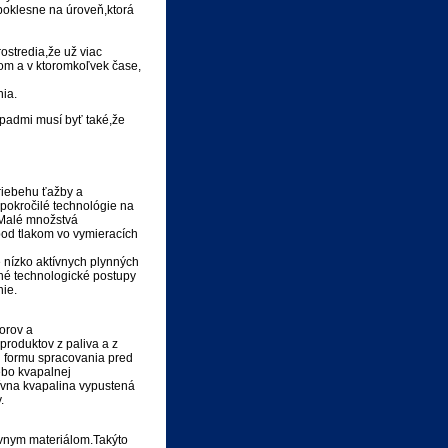
 poklesne na úroveň,ktorá
ostredia,že už viac
bom a v ktoromkoľvek čase,
ia.
padmi musí byť také,že
riebehu ťažby a
pokročilé technológie na
.Malé množstvá
pod tlakom vo vymieracích
e nízko aktívnych plynných
né technologické postupy
nie.
orov a
roduktov z paliva a z
ú formu spracovania pred
ebo kvapalnej
tívna kvapalina vypustená
.
ívnym materiálom.Takýto