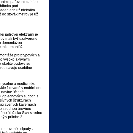
vaním,spaľovaním,alebo
 hlboko pod
riadeniach už niekoľko
ž do stovák metrov je už
j jadrovej elektrárni je
 by mali byť uzatvorené
nou demontážou
nčení demontáže
montáže prototypových a
to vysoko aktívnymi
a okolité budovy sú
redstavujú osobitné
iemyselné a medicínske
kle fixované v matriciach
 naviac účinné
né v plechových sudoch s
sívnych štruktúrach
 upravených kavernách
so strednou úrovňou
kého úložiska.Stav stredno
ný v prílohe 2.
ncentrované odpady z