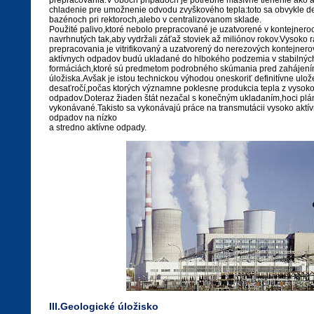
prepracovania.V oboch prípadoch je potrebné masívne tienenie ako a
chladenie pre umožnenie odvodu zvyškového tepla:toto sa obvykle de
bazénoch pri rektoroch,alebo v centralizovanom sklade.
Použité palivo,ktoré nebolo prepracované je uzatvorené v kontejnero
navrhnutých tak,aby vydržali záťaž stoviek až miliónov rokov.Vysoko 
prepracovania je vitrifikovaný a uzatvorený do nerezových kontejner
aktívnych odpadov budú ukladané do hlbokého podzemia v stabilnýc
formáciách,ktoré sú predmetom podrobného skúmania pred zahájení
úložiska.Avšak je istou technickou výhodou oneskoriť definitívne ulož
desaťročí,počas ktorých významne poklesne produkcia tepla z vysoko
odpadov.Doteraz žiaden štát nezačal s konečným ukladaním,hoci plá
vykonávané.Takisto sa vykonávajú práce na transmutácii vysoko aktív
odpadov na nízko
a stredno aktívne odpady.
III.Geologické úložisko