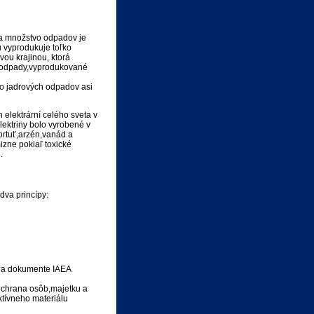
 a množstvo odpadov je
 vyprodukuje toľko
vou krajinou, ktorá
ne odpady,vyprodukované
to jadrových odpadov asi
lektrární celého sveta v
ektriny bolo vyrobené v
ortuť,arzén,vanád a
izne pokiaľ toxické
.
dva princípy:
 na dokumente IAEA
 ochrana osôb,majetku a
ktívneho materiálu