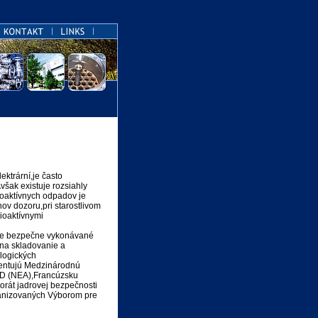
ktrární,je často
však existuje rozsiahly
ioaktívnych odpadov je
ov dozoru,pri starostlivom
ioaktívnymi
čne bezpečne vykonávané
 na skladovanie a
ologických
ezentujú Medzinárodnú
CD (NEA),Francúzsku
rát jadrovej bezpečnosti
rganizovaných Výborom pre