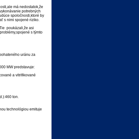
osti,ale má nedostatok,že
a vykonávanie potrebných
dúce spoločnosti,ktoré by
ť s nimi spojené riziko.
Tie poukázali,že asi
 problémy,spojené s týmto
.
obohateného uránu za
1000 MW predstavuje:
ované a vitrifikované
.):460 ton.
nou technológiou emituje