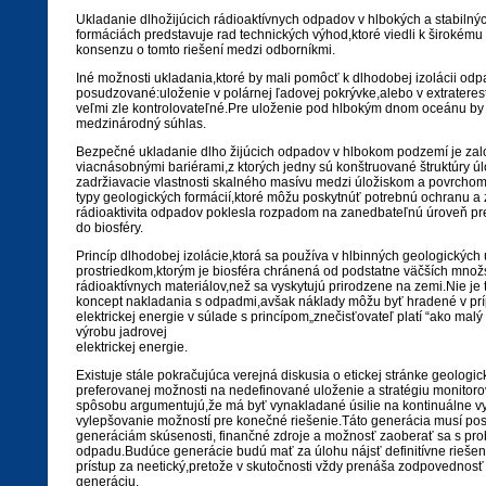
Ukladanie dlhožijúcich rádioaktívnych odpadov v hlbokých a stabilný
formáciách predstavuje rad technických výhod,ktoré viedli k široké
konsenzu o tomto riešení medzi odborníkmi.
Iné možnosti ukladania,ktoré by mali pomôcť k dlhodobej izolácii odpa
posudzované:uloženie v polárnej ľadovej pokrývke,alebo v extraterest
veľmi zle kontrolovateľné.Pre uloženie pod hlbokým dnom oceánu by 
medzinárodný súhlas.
Bezpečné ukladanie dlho žijúcich odpadov v hlbokom podzemí je za
viacnásobnými bariérami,z ktorých jedny sú konštruované štruktúry ú
zadržiavacie vlastnosti skalného masívu medzi úložiskom a povrchom.
typy geologických formácií,ktoré môžu poskytnúť potrebnú ochranu a
rádioaktivita odpadov poklesla rozpadom na zanedbateľnú úroveň pr
do biosféry.
Princíp dlhodobej izolácie,ktorá sa používa v hlbinných geologických 
prostriedkom,ktorým je biosféra chránená od podstatne väčších množs
rádioaktívnych materiálov,než sa vyskytujú prirodzene na zemi.Nie je 
koncept nakladania s odpadmi,avšak náklady môžu byť hradené v prí
elektrickej energie v súlade s princípom„znečisťovateľ platí “ako mal
výrobu jadrovej
elektrickej energie.
Existuje stále pokračujúca verejná diskusia o etickej stránke geologi
preferovanej možnosti na nedefinované uloženie a stratégiu monitoro
spôsobu argumentujú,že má byť vynakladané úsilie na kontinuálne vy
vylepšovanie možností pre konečné riešenie.Táto generácia musí po
generáciám skúsenosti, finančné zdroje a možnosť zaoberať sa s p
odpadu.Budúce generácie budú mať za úlohu nájsť definitívne riešeni
prístup za neetický,pretože v skutočnosti vždy prenáša zodpovednosť 
generáciu.