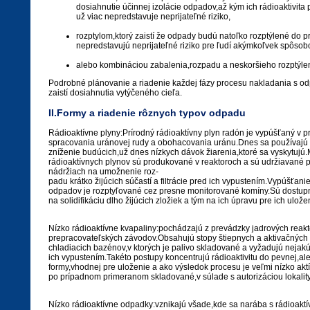
dosiahnutie účinnej izolácie odpadov,až kým ich rádioaktivita
už viac nepredstavuje neprijateľné riziko,
rozptylom,ktorý zaistí že odpady budú natoľko rozptýlené do pr
nepredstavujú neprijateľné riziko pre ľudí akýmkoľvek spôso
alebo kombináciou zabalenia,rozpadu a neskoršieho rozptýlen
Podrobné plánovanie a riadenie každej fázy procesu nakladania s od
zaistí dosiahnutia vytýčeného cieľa.
II.Formy a riadenie rôznych typov odpadu
Rádioaktívne plyny:Prírodný rádioaktívny plyn radón je vypúšťaný v p
spracovania uránovej rudy a obohacovania uránu.Dnes sa používajú 
zníženie budúcich,už dnes nízkych dávok žiarenia,ktoré sa vyskytujú
rádioaktívnych plynov sú produkované v reaktoroch a sú udržiavané 
nádržiach na umožnenie roz-
padu krátko žijúcich súčastí a filtrácie pred ich vypustením.Vypúšťani
odpadov je rozptyľované cez presne monitorované komíny.Sú dostup
na solidifikáciu dlho žijúcich zložiek a tým na ich úpravu pre ich ulože
Nízko rádioaktívne kvapaliny:pochádzajú z prevádzky jadrových reakt
prepracovateľských závodov.Obsahujú stopy štiepnych a aktivačných p
chladiacich bazénov,v ktorých je palivo skladované a vyžadujú nejak
ich vypustením.Takéto postupy koncentrujú rádioaktivitu do pevnej,al
formy,vhodnej pre uloženie a ako výsledok procesu je veľmi nízko ak
po prípadnom primeranom skladované,v súlade s autorizáciou lokality
Nízko rádioaktívne odpadky:vznikajú všade,kde sa narába s rádioakt