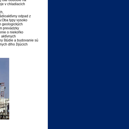
j isté obdobie na
je v chladiacich
ch,
rádioaktívny odpad z
ov.Oba typy vysoko
h geologických
m prevádzky
enie o niekoľko
 aktívnych
ny štúdie a budovanie sú
nych dlho žijúcich