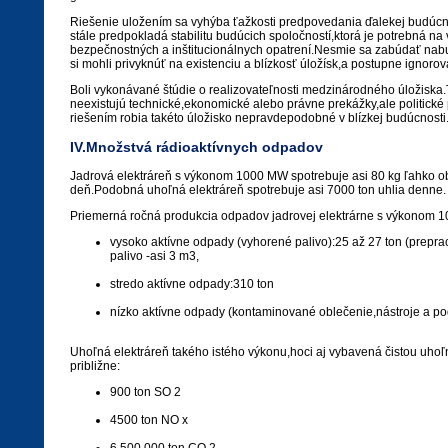
Riešenie uložením sa vyhýba ťažkosti predpovedania ďalekej budúcn
stále predpokladá stabilitu budúcich spoločností,ktorá je potrebná n
bezpečnostných a inštitucionálnych opatrení.Nesmie sa zabúdať nabu
si mohli privyknúť na existenciu a blízkosť úložísk,a postupne ignorova
Boli vykonávané štúdie o realizovateľnosti medzinárodného úložiska.
neexistujú technické,ekonomické alebo právne prekážky,ale politické
riešením robia takéto úložisko nepravdepodobné v blízkej budúcnosti
IV.Množstvá rádioaktívnych odpadov
Jadrová elektráreň s výkonom 1000 MW spotrebuje asi 80 kg ľahko 
deň.Podobná uhoľná elektráreň spotrebuje asi 7000 ton uhlia denne.
Priemerná ročná produkcia odpadov jadrovej elektrárne s výkonom 
vysoko aktívne odpady (vyhorené palivo):25 až 27 ton (preprac
palivo -asi 3 m3,
stredo aktívne odpady:310 ton
nízko aktívne odpady (kontaminované oblečenie,nástroje a pod
Uhoľná elektráreň takého istého výkonu,hoci aj vybavená čistou uhoľ
približne:
900 ton SO 2
4500 ton NO x