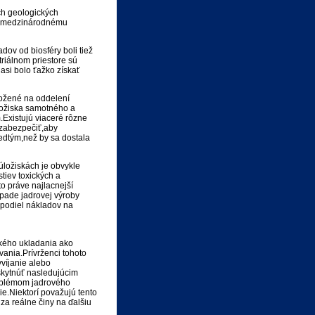
ch geologických
mu medzinárodnému
dov od biosféry boli tiež
riálnom priestore sú
asi bolo ťažko získať
ložené na oddelení
ložiska samotného a
Existujú viaceré rôzne
 zabezpečiť,aby
edtým,než by sa dostala
úložiskách je obvykle
tiev toxických a
to práve najlacnejší
pade jadrovej výroby
ý podiel nákladov na
ckého ukladania ako
vania.Prívrženci tohoto
víjanie alebo
skytnúť nasledujúcim
roblémom jadrového
e.Niektorí považujú tento
za reálne činy na ďalšiu