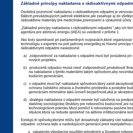
Základné princípy nakladania s rádioaktívnymi odpadm
Osobitná pozornosť nakladaniu s rádioaktívnymi odpadmi je venovan
štátoch,prevádzkujúcich jadrové elektrárne,ale zasahuje aj do všetký
rádioaktívne materiály pre medicínske,priemyselní a výskumné účely.
„Základné princípy nakladania s rádioaktívnymi odpadmi “,ako ich f
agentúra pre atómovú energiu (IAEA) sú uvedené v prílohe 1.
Ako bolo spomínané pri parlamentných rozpravách,ktoré organizoval 
technológiu s expertmi na poli jadrovej energetiky,sú hlavné princípy
rádioaktívnymi odpadmi nasledovné:
a) zodpovednosť za nakladanie s odpadmi musí byť posúdená pri 
nových projektov,
b) producenti odpadov musia niesť zodpovednosť,produkovať fina
na nakladanie s týmito materiálmi takým spôsobom,aby nevznikal
budúcim generáciám,
c) s odpadmi musí byť nakladané spôsobom,ktorý zaistí akceptova
ochranu ľudského zdravia a životného prostredia a poskytne bu
generáciám minimálne takú úroveň bezpečnosti,aká je akceptova
d) stratégia nakladania s odpadmi nesmie byť založená na predpo
stabilnej sociologickej štruktúry pre nekonečnú budúcnosť,ani n
technologickom pokroku.Musí pomôcť k odovzdaniu pasívne bez
situácie,ktorá sa nebude spoliehať na aktívne inštitucionálne kont
Existujú tri spôsoby,ktorými môžu byť dosiahnutý základný ciel naklad
odpadmi -ochrana tejto a nasledujúcich generácií pred neprijateľnou 
zabalením,všeobecne použitím prírodných a človekom vytvore