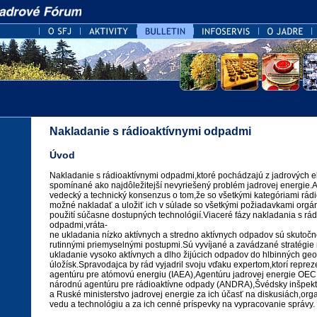
Nakladanie s rádioaktívnymi odpadmi
Úvod
Nakladanie s rádioaktívnymi odpadmi,ktoré pochádzajú z jadrových ele
spomínané ako najdôležitejší nevyriešený problém jadrovej energie.A
vedecký a technický konsenzus o tom,že so všetkými kategóriami rád
možné nakladať a uložiť ich v súlade so všetkými požiadavkami orgán
použití súčasne dostupných technológií.Viaceré fázy nakladania s rád
odpadmi,vráta-
ne ukladania nízko aktívnych a stredno aktívnych odpadov sú skuto
rutinnými priemyselnými postupmi.Sú vyvíjané a zavádzané stratégie
ukladanie vysoko aktívnych a dlho žijúcich odpadov do hlbinných ge
úložísk.Spravodajca by rád vyjadril svoju vďaku expertom,ktorí repr
agentúru pre atómovú energiu (IAEA),Agentúru jadrovej energie OE
národnú agentúru pre rádioaktívne odpady (ANDRA),Švédsky inšpekto
a Ruské ministerstvo jadrovej energie za ich účasť na diskusiách,o
vedu a technológiu a za ich cenné príspevky na vypracovanie správy.