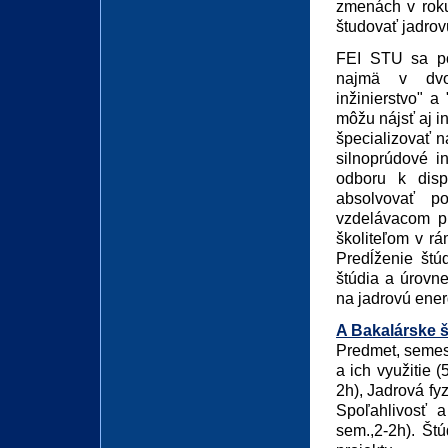
zmenách v roku
študovať jadrov
FEI STU sa po
najmä v dvoc
inžinierstvo" a
môžu nájsť aj in
špecializovať n
silnoprúdové i
odboru k disp
absolvovať p
vzdelávacom pr
školiteľom v rá
Predĺženie štúd
štúdia a úrovn
na jadrovú ener
A Bakalárske š
Predmet, semest
a ich využitie 
2h), Jadrová fyz
Spoľahlivosť a
sem.,2-2h). Št