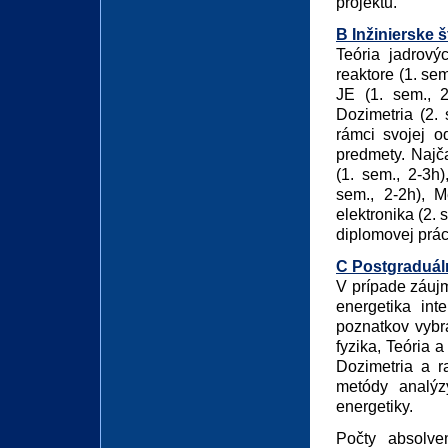
projektu.
B Inžinierske š
Teória jadrový
reaktore (1. sem
JE (1. sem., 2
Dozimetria (2. 
rámci svojej od
predmety. Najča
(1. sem., 2-3h
sem., 2-2h), M
elektronika (2.
diplomovej prác
C Postgraduál
V prípade záuj
energetika in
poznatkov vybr
fyzika, Teória 
Dozimetria a ra
metódy analýzy
energetiky.
Počty absolve