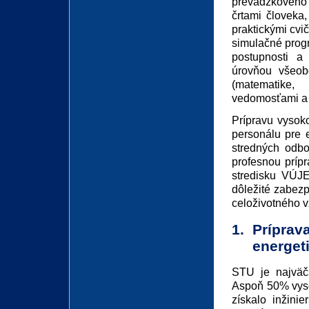
prevádzkového 
črtami človeka,
praktickými cvi
simulačné progr
postupnosti a
úrovňou všeob
(matematike,
vedomosťami a 
Prípravu vysok
personálu pre 
stredných odbo
profesnou prípr
stredisku VÚJE
dôležité zabezp
celoživotného v
1.
Príprav
energetik
STU je najväčš
Aspoň 50% vyso
získalo inžini