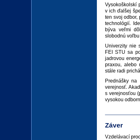
Vysokoškolskí 
v ich ďalšej šp
ten svoj odbor,
technológií. I
býva veľmi dôl
slobodnú voľbu
Univerzity nie
FEI STU sa pod
jadrovou energe
praxou, alebo 
stále radi prich
Prednášky na u
verejnosť. Aka
s verejnosťou (
vysokou odborn
Záver
Vzdelávací proc