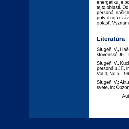
energetiku je po
tejto oblasti. 
personál našich
potvrdzujú i zá
oblasť. Významn
Literatúra
Slugeň, V., Haš
slovenské JE. I
Slugeň, V., Kuc
personálu JE. I
Vol.4, No.5, 19
Slugeň, V.: Akt
svete. In: Obzor
Aut