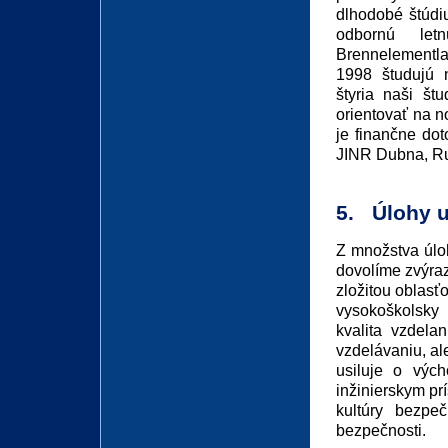
dlhodobé štúdi
odbornú let
Brennelementl
1998 študujú n
štyria naši št
orientovať na n
je finančne dot
JINR Dubna, Ru
5. Úlohy u
Z množstva úloh
dovolíme zvýraz
zložitou oblasť
vysokoškolsky 
kvalita vzdela
vzdelávaniu, al
usiluje o výc
inžinierskym pr
kultúry bezpe
bezpečnosti.