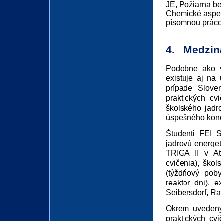
JE, Požiarna b
Chemické aspek
písomnou práco
4. Medzin
Podobne ako vo
existuje aj na
prípade Slove
praktických cv
školského jadr
úspešného kon
Študenti FEI 
jadrovú energet
TRIGA II v Ató
cvičenia), škol
(týždňový poby
reaktor dni), 
Seibersdorf, Ra
Okrem uvedený
praktických cv