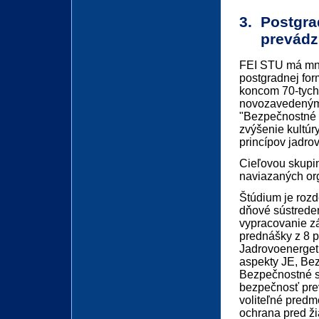
3. Postgr
prevádzky
FEI STU má mno
postgradnej form
koncom 70-tych 
novozavedeným
"Bezpečnostné a
zvýšenie kultú
princípov jadro
Cieľovou skupin
naviazaných org
Štúdium je rozd
dňové sústreden
vypracovanie zá
prednášky z 8 p
Jadrovoenergeti
aspekty JE, Bez
Bezpečnostné s
bezpečnosť prev
voliteľné predm
ochrana pred ž