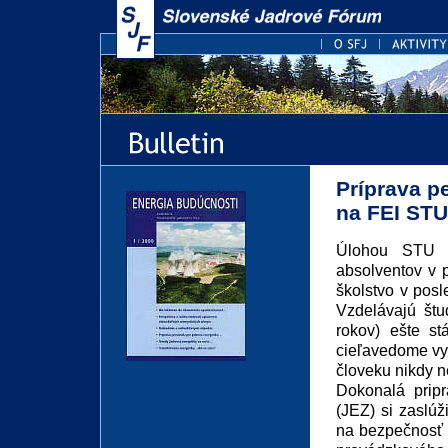
Príprava p
na FEI STU
Úlohou STU je
absolventov v p
školstvo v pos
Vzdelávajú štu
rokov) ešte st
cieľavedome vyh
človeku nikdy ne
Dokonalá pripr
(JEZ) si zaslú
na bezpečnosť 