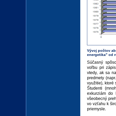
Vývoj počtov ab
energetika" od 
Súčasný spôso
voľbu pri zápi
vtedy, ak sa n
predmety (napr
využitie), ktor
Študenti (mno
exkurziám do 
všeobecný prehľ
vo vzťahu k šir
priemysle.